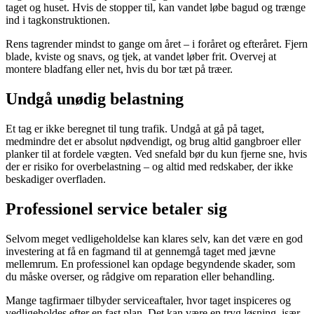
taget og huset. Hvis de stopper til, kan vandet løbe bagud og trænge
ind i tagkonstruktionen.
Rens tagrender mindst to gange om året – i foråret og efteråret. Fjern
blade, kviste og snavs, og tjek, at vandet løber frit. Overvej at
montere bladfang eller net, hvis du bor tæt på træer.
Undgå unødig belastning
Et tag er ikke beregnet til tung trafik. Undgå at gå på taget,
medmindre det er absolut nødvendigt, og brug altid gangbroer eller
planker til at fordele vægten. Ved snefald bør du kun fjerne sne, hvis
der er risiko for overbelastning – og altid med redskaber, der ikke
beskadiger overfladen.
Professionel service betaler sig
Selvom meget vedligeholdelse kan klares selv, kan det være en god
investering at få en fagmand til at gennemgå taget med jævne
mellemrum. En professionel kan opdage begyndende skader, som
du måske overser, og rådgive om reparation eller behandling.
Mange tagfirmaer tilbyder serviceaftaler, hvor taget inspiceres og
vedligeholdes efter en fast plan. Det kan være en tryg løsning, især