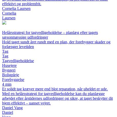
effektivt og problemfrit.
Cornelia Laursen
Cornelia
Laursen
Helårsstrategi for tagvedligeholdelse – planlæg efter tagets
sæsonmæssige udfordringer
Hold taget sundt året rundt med en plan, der forebygger skader og
forlænger levetiden
Tag
Tag
Tagvedligeholdelse
Husejere
Byggeri
Boligpleje
Forebyggelse
4 min
Et solidt tag kræver mere end blot reparation, når uheldet er ude.
Med en helårsstrategi for tagvedligeholdelse kan du planlægge
arbejdet efter årstidernes udfordringer og sikre, at taget beskytter dit
hjem effektivt – uanset vejret.
Daniel Vang
Daniel