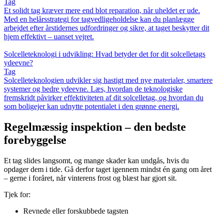
Tag
Et solidt tag kræver mere end blot reparation, når uheldet er ude.
Med en helårsstrategi for tagvedligeholdelse kan du planlægge
arbejdet efter årstidernes udfordringer og sikre, at taget beskytter dit
hjem effektivt – uanset vejret.
Solcelleteknologi i udvikling: Hvad betyder det for dit solcelletags
ydeevne?
Tag
Solcelleteknologien udvikler sig hastigt med nye materialer, smartere
systemer og bedre ydeevne. Læs, hvordan de teknologiske
fremskridt påvirker effektiviteten af dit solcelletag, og hvordan du
som boligejer kan udnytte potentialet i den grønne energi.
Regelmæssig inspektion – den bedste
forebyggelse
Et tag slides langsomt, og mange skader kan undgås, hvis du
opdager dem i tide. Gå derfor taget igennem mindst én gang om året
– gerne i foråret, når vinterens frost og blæst har gjort sit.
Tjek for:
Revnede eller forskubbede tagsten