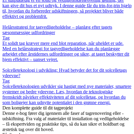
Et stålpladetag er en solid og vedligeholdelsesvenlig løsning, der
kan give dit hus et nyt udtryk. I denne guide får du trin-for-trin hjælp
til, hvordan du forbereder udskiftningen, så projektet bliver både
effektivt og problemfrit.
Helårsstrategi for tagvedligeholdelse – planlæg efter tagets
sæsonmæssige udfordringer
Tag
Et solidt tag kræver mere end blot reparation, når uheldet er ude.
Med en helårsstrategi for tagvedligeholdelse kan du planlægge
arbejdet efter årstidernes udfordringer og sikre, at taget beskytter dit
hjem effektivt – uanset vejret.
Solcelleteknologi i udvikling: Hvad betyder det for dit solcelletags
ydeevne?
Tag
Solcelleteknologien udvikler sig hastigt med nye materialer, smartere
systemer og bedre ydeevne. Læs, hvordan de teknologiske
fremskridt påvirker effektiviteten af dit solcelletag, og hvordan du
som boligejer kan udnytte potentialet i den grønne energi.
Den komplette guide til dit tagprojekt
Denne e-bog fører dig igennem alle faser af tagrenovering eller -
udskiftning. Fra valg af materialer til installation og vedligeholdelse
– få ekspertviden og praktiske tips, så du kan sikre et holdbart og
æstetisk tag over dit hoved.