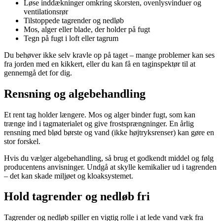
Løse inddækninger omkring skorsten, ovenlysvinduer og
ventilationsrør
Tilstoppede tagrender og nedløb
Mos, alger eller blade, der holder på fugt
Tegn på fugt i loft eller tagrum
Du behøver ikke selv kravle op på taget – mange problemer kan ses
fra jorden med en kikkert, eller du kan få en taginspektør til at
gennemgå det for dig.
Rensning og algebehandling
Et rent tag holder længere. Mos og alger binder fugt, som kan
trænge ind i tagmaterialet og give frostsprængninger. En årlig
rensning med blød børste og vand (ikke højtryksrenser) kan gøre en
stor forskel.
Hvis du vælger algebehandling, så brug et godkendt middel og følg
producentens anvisninger. Undgå at skylle kemikalier ud i tagrenden
– det kan skade miljøet og kloaksystemet.
Hold tagrender og nedløb fri
Tagrender og nedløb spiller en vigtig rolle i at lede vand væk fra