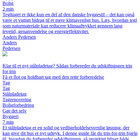
Bolig
2 min
Tegltaget er ikke kun en del af den danske byggestil – det kan også
være et vigtigt bidrag til et mere klimavenligt hus. Læs, hvordan tegl
som naturmateriale kan reducere klimaaftrykket gennem lang
levetid, genanvendelse og energieffektivitet.
Anders Pedersen
Anders
Pedersen
Klar til et nyt stålpladetag? Sådan forbereder du udskiftningen trin
for trin
Få et flot og holdbart tag med den rette forberedelse
Tag
Tag
Stålpladetag
Tagrenovering
Boligforbedring
Gør det selv
Byggeri
7 min
Et stålpladetag er en solid og vedligeholdelsesvenlig løsning, der
kan give dit hus et nyt udtryk. I denne guide får du trin-for-trin hjælp
til, hvordan du forbereder udskiftningen, så projektet bliver både