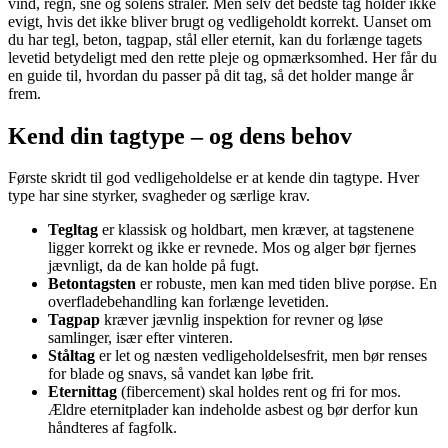
vind, regn, sne og solens stråler. Men selv det bedste tag holder ikke
evigt, hvis det ikke bliver brugt og vedligeholdt korrekt. Uanset om
du har tegl, beton, tagpap, stål eller eternit, kan du forlænge tagets
levetid betydeligt med den rette pleje og opmærksomhed. Her får du
en guide til, hvordan du passer på dit tag, så det holder mange år
frem.
Kend din tagtype – og dens behov
Første skridt til god vedligeholdelse er at kende din tagtype. Hver
type har sine styrker, svagheder og særlige krav.
Tegltag
er klassisk og holdbart, men kræver, at tagstenene
ligger korrekt og ikke er revnede. Mos og alger bør fjernes
jævnligt, da de kan holde på fugt.
Betontagsten
er robuste, men kan med tiden blive porøse. En
overfladebehandling kan forlænge levetiden.
Tagpap
kræver jævnlig inspektion for revner og løse
samlinger, især efter vinteren.
Ståltag
er let og næsten vedligeholdelsesfrit, men bør renses
for blade og snavs, så vandet kan løbe frit.
Eternittag
(fibercement) skal holdes rent og fri for mos.
Ældre eternitplader kan indeholde asbest og bør derfor kun
håndteres af fagfolk.