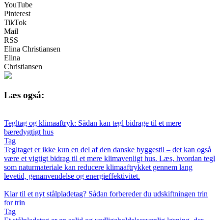
YouTube
Pinterest
TikTok
Mail
RSS
Elina Christiansen
Elina
Christiansen
Læs også:
Tegltag og klimaaftryk: Sådan kan tegl bidrage til et mere
bæredygtigt hus
Tag
Tegltaget er ikke kun en del af den danske byggestil – det kan også
være et vigtigt bidrag til et mere klimavenligt hus. Læs, hvordan tegl
som naturmateriale kan reducere klimaaftrykket gennem lang
levetid, genanvendelse og energieffektivitet.
Klar til et nyt stålpladetag? Sådan forbereder du udskiftningen trin
for trin
Tag