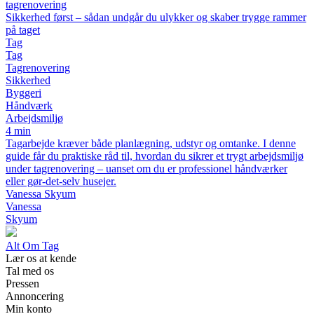
tagrenovering
Sikkerhed først – sådan undgår du ulykker og skaber trygge rammer
på taget
Tag
Tag
Tagrenovering
Sikkerhed
Byggeri
Håndværk
Arbejdsmiljø
4 min
Tagarbejde kræver både planlægning, udstyr og omtanke. I denne
guide får du praktiske råd til, hvordan du sikrer et trygt arbejdsmiljø
under tagrenovering – uanset om du er professionel håndværker
eller gør-det-selv husejer.
Vanessa Skyum
Vanessa
Skyum
Alt Om Tag
Lær os at kende
Tal med os
Pressen
Annoncering
Min konto