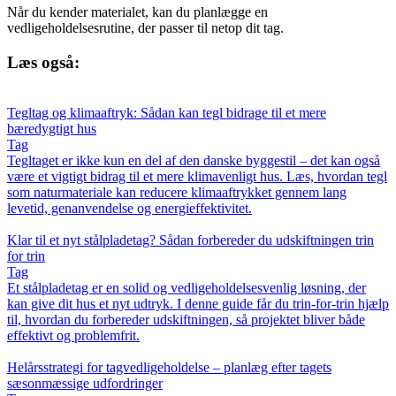
Når du kender materialet, kan du planlægge en
vedligeholdelsesrutine, der passer til netop dit tag.
Læs også:
Tegltag og klimaaftryk: Sådan kan tegl bidrage til et mere
bæredygtigt hus
Tag
Tegltaget er ikke kun en del af den danske byggestil – det kan også
være et vigtigt bidrag til et mere klimavenligt hus. Læs, hvordan tegl
som naturmateriale kan reducere klimaaftrykket gennem lang
levetid, genanvendelse og energieffektivitet.
Klar til et nyt stålpladetag? Sådan forbereder du udskiftningen trin
for trin
Tag
Et stålpladetag er en solid og vedligeholdelsesvenlig løsning, der
kan give dit hus et nyt udtryk. I denne guide får du trin-for-trin hjælp
til, hvordan du forbereder udskiftningen, så projektet bliver både
effektivt og problemfrit.
Helårsstrategi for tagvedligeholdelse – planlæg efter tagets
sæsonmæssige udfordringer