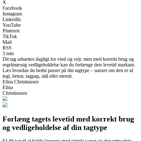
X
Facebook
Instagram
LinkedIn
YouTube
Pinterest
TikTok
Mail
RSS
3 min
Dit tag udsættes dagligt for vind og vejr, men med korrekt brug og
regelmæssig vedligeholdelse kan du forlænge dets levetid markant.
Læs hvordan du bedst passer på din tagtype – uanset om den er af
tegl, beton, tagpap, stål eller eternit.
Elina Christiansen
Elina
Christiansen
Forlæng tagets levetid med korrekt brug
og vedligeholdelse af din tagtype
Få dit tag til at holde længere med simple vaner og den rette pleje