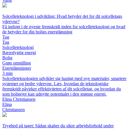
Vang
Solcelleteknologi i udvikling: Hvad betyder det for dit solcelletags
ydeevne?
Få indsigt i de nyeste fremskridt inden for solcelleteknologi og hvad
de betyder for din boligs energiløsning
Tag
Tag
Solcelleteknologi
Bæredygtig energi
Bolig
Grøn omstilling
Energiløsninger
3 min
Solcelleteknologien udvikler sig hastigt med nye materialer, smartere
systemer og bedre ydeevne. Læs, hvordan de teknologiske
fremskridt påvirker effektiviteten af dit solcelletag, og hvordan du
som boligejer kan udnytte potentialet i den grønne energi.
Elina Christiansen
Elina
Christiansen
Tryghed på taget: Sådan skaber du sikre arbejdsforhold under