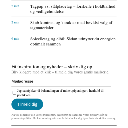
Tagpap vs. stålpladetag – forskelle i holdbarhed
2 min
og vedligeholdelse
Skab kontrast og karakter med bevidst valg af
2 min
tagmaterialer
Solcelletag og elbil: Sådan udnytter du energien
6 min
optimalt sammen
Få inspiration og nyheder – skriv dig op
Bliv klogere med et klik – tilmeld dig vores gratis mailserie.
Jeg samtykker til behandlingen af mine oplysninger i henhold til
politikken.
Tilmeld dig
Når du tilmelder dig vores nyhedsbrev, accepterer du samtidig vores brugervilkår og
persondatapolitik. Du kan nemt og når som helst afmelde dig igen, hvis du skifter mening.