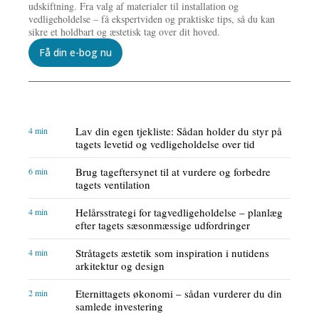
udskiftning. Fra valg af materialer til installation og
vedligeholdelse – få ekspertviden og praktiske tips, så du kan
sikre et holdbart og æstetisk tag over dit hoved.
Få din e-bog nu
Lav din egen tjekliste: Sådan holder du styr på
4 min
tagets levetid og vedligeholdelse over tid
Brug tageftersynet til at vurdere og forbedre
6 min
tagets ventilation
Helårsstrategi for tagvedligeholdelse – planlæg
4 min
efter tagets sæsonmæssige udfordringer
Stråtagets æstetik som inspiration i nutidens
4 min
arkitektur og design
Eternittagets økonomi – sådan vurderer du din
2 min
samlede investering