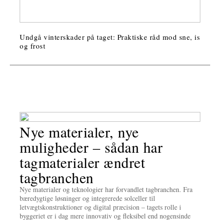
Undgå vinterskader på taget: Praktiske råd mod sne, is
og frost
Nye materialer, nye
muligheder – sådan har
tagmaterialer ændret
tagbranchen
Nye materialer og teknologier har forvandlet tagbranchen. Fra
bæredygtige løsninger og integrerede solceller til
letvægtskonstruktioner og digital præcision – tagets rolle i
byggeriet er i dag mere innovativ og fleksibel end nogensinde