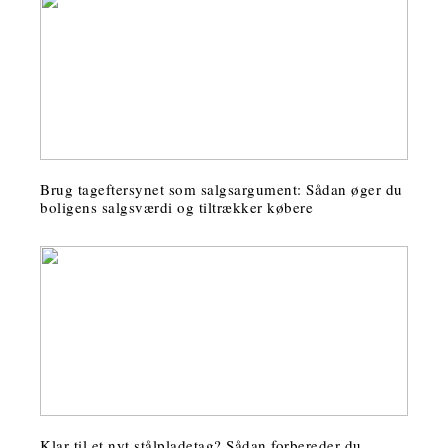
Brug tageftersynet som salgsargument: Sådan øger du
boligens salgsværdi og tiltrækker købere
Klar til et nyt stålpladetag? Sådan forbereder du