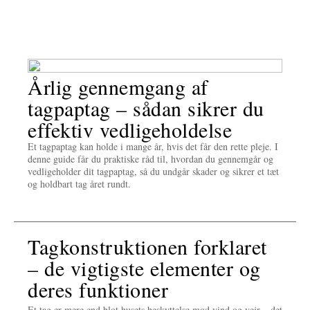
Årlig gennemgang af
tagpaptag – sådan sikrer du
effektiv vedligeholdelse
Et tagpaptag kan holde i mange år, hvis det får den rette pleje. I
denne guide får du praktiske råd til, hvordan du gennemgår og
vedligeholder dit tagpaptag, så du undgår skader og sikrer et tæt
og holdbart tag året rundt.
Tagkonstruktionen forklaret
– de vigtigste elementer og
deres funktioner
Et tag er mere end blot husets beskyttelse mod vind og vejr – det