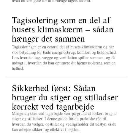
hvad du kan gøre for at forlænge tagets levetid.
Tagisolering som en del af
husets klimaskærm – sådan
hænger det sammen
Tagisoleringen er en central del af husets klimaskærm og har
stor betydning for både energiforbrug, komfort og holdbarhed.
Læs hvordan tag, vægge og ventilation spiller sammen, og få
indsigt i, hvordan du kan optimere dit hjems isolering som en
helhed.
Sikkerhed først: Sådan
bruger du stiger og stilladser
korrekt ved tagarbejde
Mange ulykker ved tagarbejde sker på grund af forkert brug af
stiger og stilladser. I denne guide får du praktiske råd til,
hvordan du vælger, opstiller og vedligeholder dit udstyr, så du
kan arbejde sikkert og effektivt i højden.